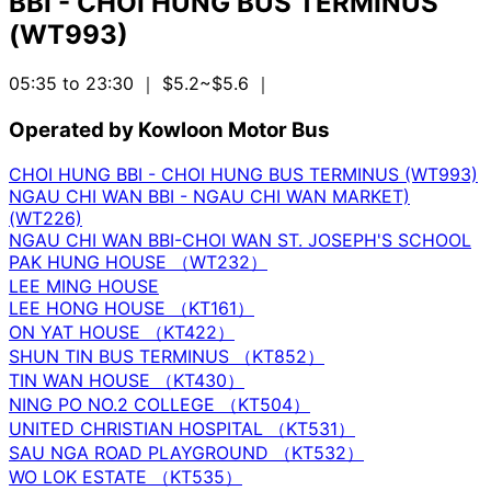
BBI - CHOI HUNG BUS TERMINUS
(WT993)
05:35 to 23:30
｜ $5.2~$5.6
｜
Operated by Kowloon Motor Bus
CHOI HUNG BBI - CHOI HUNG BUS TERMINUS (WT993)
NGAU CHI WAN BBI - NGAU CHI WAN MARKET)
(WT226)
NGAU CHI WAN BBI-CHOI WAN ST. JOSEPH'S SCHOOL
PAK HUNG HOUSE （WT232）
LEE MING HOUSE
LEE HONG HOUSE （KT161）
ON YAT HOUSE （KT422）
SHUN TIN BUS TERMINUS （KT852）
TIN WAN HOUSE （KT430）
NING PO NO.2 COLLEGE （KT504）
UNITED CHRISTIAN HOSPITAL （KT531）
SAU NGA ROAD PLAYGROUND （KT532）
WO LOK ESTATE （KT535）