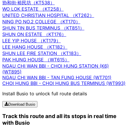
协和街·裕民坊（KT538）
WO LOK ESTATE （KT258）
UNITED CHRISTIAN HOSPITAL （KT262）
NING PO NO.2 COLLEGE （KT170）
SHUN TIN BUS TERMINUS （KT851）
SHUN ON ESTATE （KT176）
LEE YIP HOUSE （KT179）
LEE HANG HOUSE （KT182）
SHUN LEE FIRE STATION （KT183）
PAK HUNG HOUSE （WT615）
NGAU CHI WAN BBI - CHOI HUNG STATION (K6)
(WT895)
NGAU CHI WAN BBI - TAN FUNG HOUSE (WT701)
CHOI HUNG BBI - CHOI HUNG BUS TERMINUS (WT993)
Install Busio to unlock full route details
Download Busio
Track this route and all its stops in real time
with Busio