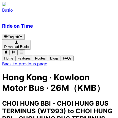
Busio
|
Ride on Time
English
Download Busio
Home
Features
Routes
Blogs
FAQs
Back to previous page
Hong Kong
·
Kowloon
Motor Bus ·
26M（KMB）
CHOI HUNG BBI - CHOI HUNG BUS
TERMINUS (WT993)
to
CHOI HUNG