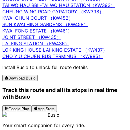
TAI WO HAU BBI -TAI WO HAU STATION（KW393）
CHEUNG WING ROAD GYRATORY （KW398）
KWAI CHUN COURT （KW452）
SUN KWAI HING GARDENS （KW458）
KWAI FONG ESTATE （KW461）
JOINT STREET （KW435）
LAI KING STATION （KW436）
LOK KING HOUSE LAI KING ESTATE （KW437）
CHO YIU CHUEN BUS TERMINUS （KW985）
Install Busio to unlock full route details
Download Busio
Track this route and all its stops in real time
with Busio
Google Play
App Store
Busio
Your smart companion for every ride.