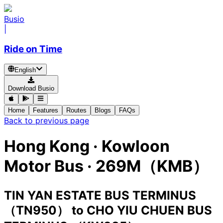
Busio
|
Ride on Time
English
Download Busio
Home
Features
Routes
Blogs
FAQs
Back to previous page
Hong Kong
·
Kowloon
Motor Bus ·
269M（KMB）
TIN YAN ESTATE BUS TERMINUS
（TN950）
to
CHO YIU CHUEN BUS