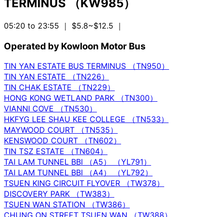
TERMINUS （KW985）
05:20 to 23:55
｜ $5.8~$12.5
｜
Operated by Kowloon Motor Bus
TIN YAN ESTATE BUS TERMINUS （TN950）
TIN YAN ESTATE （TN226）
TIN CHAK ESTATE （TN229）
HONG KONG WETLAND PARK （TN300）
VIANNI COVE （TN530）
HKFYG LEE SHAU KEE COLLEGE （TN533）
MAYWOOD COURT （TN535）
KENSWOOD COURT （TN602）
TIN TSZ ESTATE （TN604）
TAI LAM TUNNEL BBI （A5） （YL791）
TAI LAM TUNNEL BBI （A4） （YL792）
TSUEN KING CIRCUIT FLYOVER （TW378）
DISCOVERY PARK （TW383）
TSUEN WAN STATION （TW386）
CHUNG ON STREET TSUEN WAN （TW388）