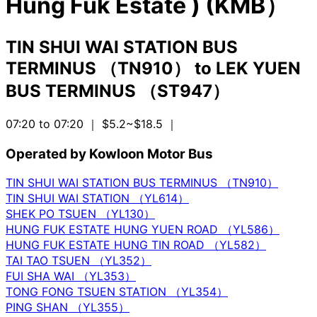
Hung Fuk Estate ) (KMB）
TIN SHUI WAI STATION BUS
TERMINUS （TN910）
to
LEK YUEN
BUS TERMINUS （ST947）
07:20 to 07:20
｜ $5.2~$18.5
｜
Operated by Kowloon Motor Bus
TIN SHUI WAI STATION BUS TERMINUS （TN910）
TIN SHUI WAI STATION （YL614）
SHEK PO TSUEN （YL130）
HUNG FUK ESTATE HUNG YUEN ROAD （YL586）
HUNG FUK ESTATE HUNG TIN ROAD （YL582）
TAI TAO TSUEN （YL352）
FUI SHA WAI （YL353）
TONG FONG TSUEN STATION （YL354）
PING SHAN （YL355）