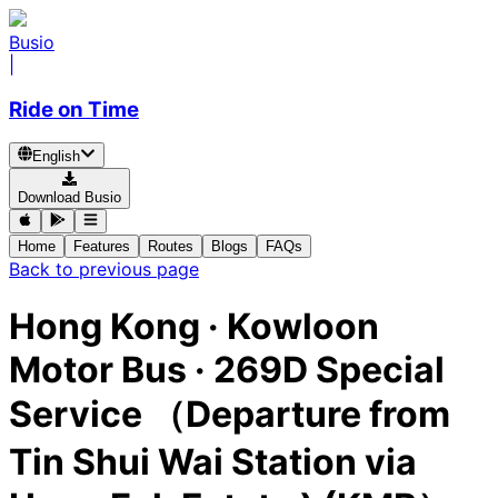
Busio
|
Ride on Time
English
Download Busio
Home
Features
Routes
Blogs
FAQs
Back to previous page
Hong Kong
·
Kowloon
Motor Bus ·
269D Special
Service （Departure from
Tin Shui Wai Station via