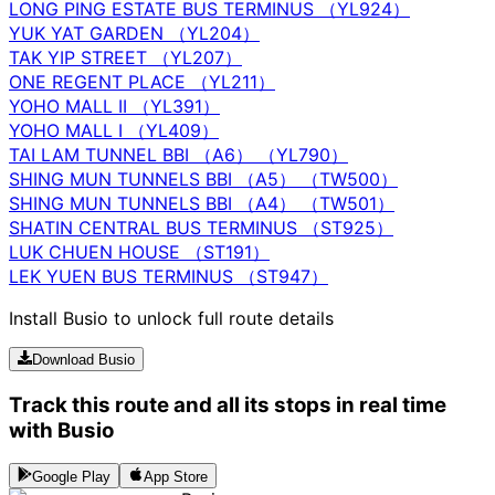
LONG PING ESTATE BUS TERMINUS （YL924）
YUK YAT GARDEN （YL204）
TAK YIP STREET （YL207）
ONE REGENT PLACE （YL211）
YOHO MALL II （YL391）
YOHO MALL I （YL409）
TAI LAM TUNNEL BBI （A6） （YL790）
SHING MUN TUNNELS BBI （A5） （TW500）
SHING MUN TUNNELS BBI （A4） （TW501）
SHATIN CENTRAL BUS TERMINUS （ST925）
LUK CHUEN HOUSE （ST191）
LEK YUEN BUS TERMINUS （ST947）
Install Busio to unlock full route details
Download Busio
Track this route and all its stops in real time
with Busio
Google Play
App Store