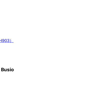
HH903）
h Busio