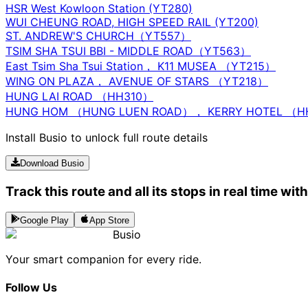
HSR West Kowloon Station (YT280)
WUI CHEUNG ROAD, HIGH SPEED RAIL (YT200)
ST. ANDREW'S CHURCH（YT557）
TSIM SHA TSUI BBI - MIDDLE ROAD（YT563）
East Tsim Sha Tsui Station， K11 MUSEA （YT215）
WING ON PLAZA， AVENUE OF STARS （YT218）
HUNG LAI ROAD （HH310）
HUNG HOM （HUNG LUEN ROAD）， KERRY HOTEL （
Install Busio to unlock full route details
Download Busio
Track this route and all its stops in real time wit
Google Play
App Store
Busio
Your smart companion for every ride.
Follow Us