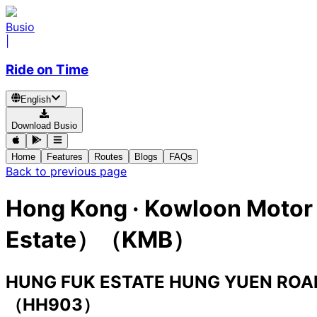
Busio
|
Ride on Time
English
Download Busio
Home
Features
Routes
Blogs
FAQs
Back to previous page
Hong Kong
·
Kowloon Motor 
Estate）（KMB）
HUNG FUK ESTATE HUNG YUEN RO
（HH903）