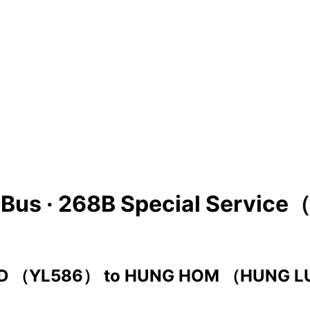
Bus ·
268B Special Service（
AD （YL586）
to
HUNG HOM （HUNG L