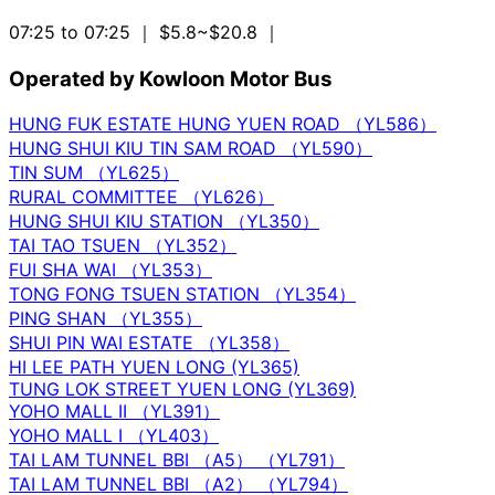
07:25 to 07:25
｜ $5.8~$20.8
｜
Operated by Kowloon Motor Bus
HUNG FUK ESTATE HUNG YUEN ROAD （YL586）
HUNG SHUI KIU TIN SAM ROAD （YL590）
TIN SUM （YL625）
RURAL COMMITTEE （YL626）
HUNG SHUI KIU STATION （YL350）
TAI TAO TSUEN （YL352）
FUI SHA WAI （YL353）
TONG FONG TSUEN STATION （YL354）
PING SHAN （YL355）
SHUI PIN WAI ESTATE （YL358）
HI LEE PATH YUEN LONG (YL365)
TUNG LOK STREET YUEN LONG (YL369)
YOHO MALL II （YL391）
YOHO MALL I （YL403）
TAI LAM TUNNEL BBI （A5） （YL791）
TAI LAM TUNNEL BBI （A2） （YL794）