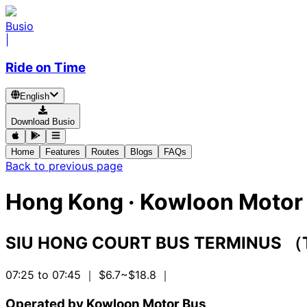
Busio
|
Ride on Time
English
Download Busio
Home
Features
Routes
Blogs
FAQs
Back to previous page
Hong Kong
·
Kowloon Motor 
SIU HONG COURT BUS TERMINUS 
07:25 to 07:45
｜ $6.7~$18.8
｜
Operated by Kowloon Motor Bus