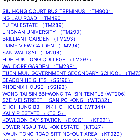
SIU HONG COURT BUS TERMINUS （TM903）
NG LAU ROAD （TM490）
FU TAI ESTATE （TM289）
LINGNAN UNIVERSITY （TM290）
BRILLIANT GARDEN （TM293）
PRIME VIEW GARDEN （TM294）
SAN WAI TSAI （TM296）
HOH FUK TONG COLLEGE （TM297）
WALDORF GARDEN （TM298）
TUEN MUN GOVERNMENT SECONDARY SCHOOL （TM7
BEACON HEIGHTS （SS190）
PHOENIX HOUSE （SS192）
WONG TAI SIN BBI-WONG TAI SIN TEMPLE (WT206)
SZE MEI STREET， SAN PO KONG （WT332）
CHOI HUNG BBI - PIK HOI HOUSE (WT344)
KAI YIP ESTATE （KT315）
KOWLOON BAY STATION （EKCC） （KT321）
LOWER NGAU TAU KOK ESTATE （KT327）
KWUN TONG ROAD SITTING-OUT AREA （KT329）