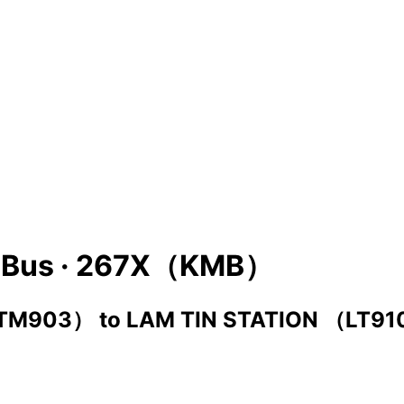
Bus ·
267X（KMB）
（TM903）
to
LAM TIN STATION （LT9