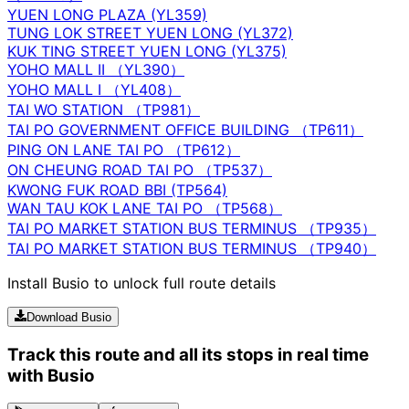
YUEN LONG PLAZA (YL359)
TUNG LOK STREET YUEN LONG (YL372)
KUK TING STREET YUEN LONG (YL375)
YOHO MALL II （YL390）
YOHO MALL I （YL408）
TAI WO STATION （TP981）
TAI PO GOVERNMENT OFFICE BUILDING （TP611）
PING ON LANE TAI PO （TP612）
ON CHEUNG ROAD TAI PO （TP537）
KWONG FUK ROAD BBI (TP564)
WAN TAU KOK LANE TAI PO （TP568）
TAI PO MARKET STATION BUS TERMINUS （TP935）
TAI PO MARKET STATION BUS TERMINUS （TP940）
Install Busio to unlock full route details
Download Busio
Track this route and all its stops in real time
with Busio