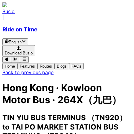
Busio
|
Ride on Time
English
Download Busio
Home
Features
Routes
Blogs
FAQs
Back to previous page
Hong Kong
·
Kowloon
Motor Bus ·
264X（九巴）
TIN YIU BUS TERMINUS （TN920）
to
TAI PO MARKET STATION BUS