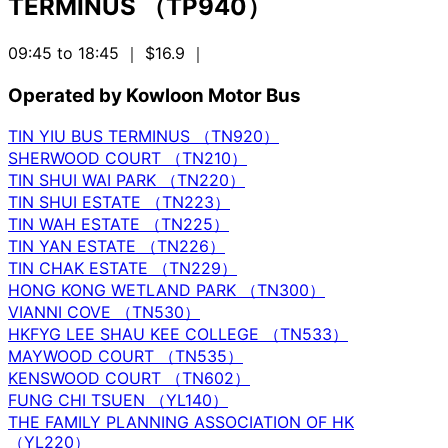
TERMINUS （TP940）
09:45 to 18:45
｜ $16.9
｜
Operated by Kowloon Motor Bus
TIN YIU BUS TERMINUS （TN920）
SHERWOOD COURT （TN210）
TIN SHUI WAI PARK （TN220）
TIN SHUI ESTATE （TN223）
TIN WAH ESTATE （TN225）
TIN YAN ESTATE （TN226）
TIN CHAK ESTATE （TN229）
HONG KONG WETLAND PARK （TN300）
VIANNI COVE （TN530）
HKFYG LEE SHAU KEE COLLEGE （TN533）
MAYWOOD COURT （TN535）
KENSWOOD COURT （TN602）
FUNG CHI TSUEN （YL140）
THE FAMILY PLANNING ASSOCIATION OF HK
（YL220）