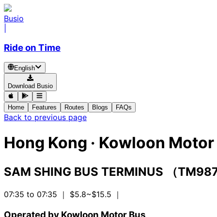
Busio
|
Ride on Time
English
Download Busio
Home
Features
Routes
Blogs
FAQs
Back to previous page
Hong Kong
·
Kowloon Motor 
SAM SHING BUS TERMINUS （TM98
07:35 to 07:35
｜ $5.8~$15.5
｜
Operated by Kowloon Motor Bus