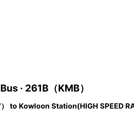
Bus ·
261B（KMB）
7）
to
Kowloon Station(HIGH SPEED R