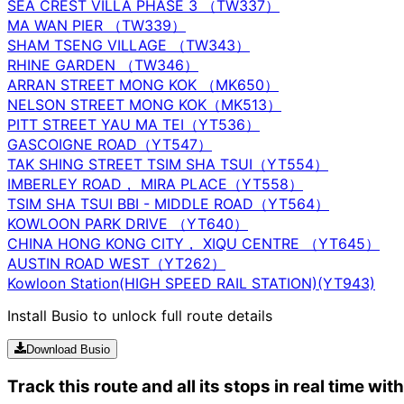
SEA CREST VILLA PHASE 3 （TW337）
MA WAN PIER （TW339）
SHAM TSENG VILLAGE （TW343）
RHINE GARDEN （TW346）
ARRAN STREET MONG KOK （MK650）
NELSON STREET MONG KOK（MK513）
PITT STREET YAU MA TEI（YT536）
GASCOIGNE ROAD（YT547）
TAK SHING STREET TSIM SHA TSUI（YT554）
IMBERLEY ROAD， MIRA PLACE（YT558）
TSIM SHA TSUI BBI - MIDDLE ROAD（YT564）
KOWLOON PARK DRIVE （YT640）
CHINA HONG KONG CITY， XIQU CENTRE （YT645）
AUSTIN ROAD WEST（YT262）
Kowloon Station(HIGH SPEED RAIL STATION)(YT943)
Install Busio to unlock full route details
Download Busio
Track this route and all its stops in real time wit