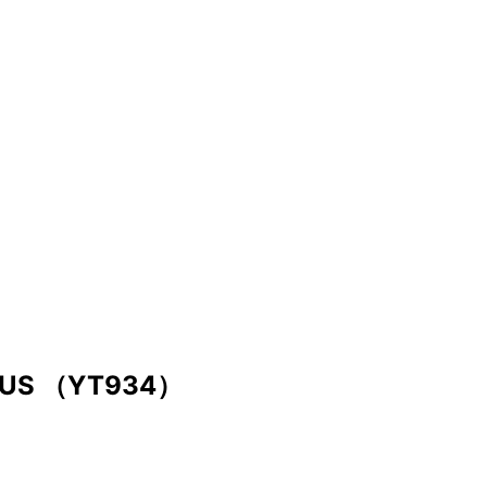
INUS （YT934）