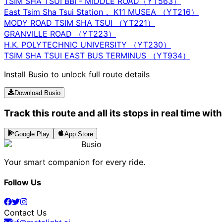
TSIM SHA TSUI BBI - MIDDLE ROAD（YT563）
East Tsim Sha Tsui Station， K11 MUSEA （YT216）
MODY ROAD TSIM SHA TSUI （YT221）
GRANVILLE ROAD （YT223）
H.K. POLYTECHNIC UNIVERSITY （YT230）
TSIM SHA TSUI EAST BUS TERMINUS （YT934）
Install Busio to unlock full route details
Download Busio
Track this route and all its stops in real time wit
Google Play
App Store
Busio
Your smart companion for every ride.
Follow Us
Contact Us