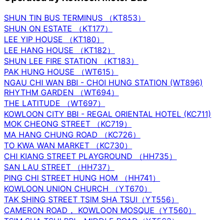
SHUN TIN BUS TERMINUS （KT853）
SHUN ON ESTATE （KT177）
LEE YIP HOUSE （KT180）
LEE HANG HOUSE （KT182）
SHUN LEE FIRE STATION （KT183）
PAK HUNG HOUSE （WT615）
NGAU CHI WAN BBI - CHOI HUNG STATION (WT896)
RHYTHM GARDEN （WT694）
THE LATITUDE （WT697）
KOWLOON CITY BBI - REGAL ORIENTAL HOTEL (KC711)
MOK CHEONG STREET （KC719）
MA HANG CHUNG ROAD （KC726）
TO KWA WAN MARKET （KC730）
CHI KIANG STREET PLAYGROUND （HH735）
SAN LAU STREET （HH737）
PING CHI STREET HUNG HOM （HH741）
KOWLOON UNION CHURCH （YT670）
TAK SHING STREET TSIM SHA TSUI（YT556）
CAMERON ROAD， KOWLOON MOSQUE（YT560）