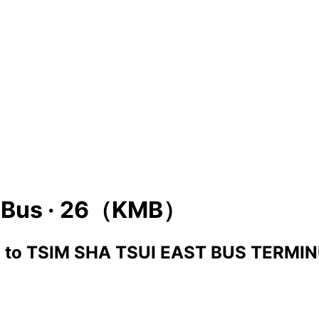
Bus ·
26（KMB）
）
to
TSIM SHA TSUI EAST BUS TERM