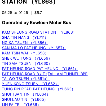
STATION （YL863）
05:25 to 01:25
｜ $6.7
｜
Operated by Kowloon Motor Bus
KAM SHEUNG ROAD STATION （YL863）
SHA TIN HANG （YL711）
NG KA TSUEN （YL656）
SAN MA LO PAT HEUNG （YL657）
KAM TSIN WAI （YL658）
SHEK WU TONG （YL659）
TIN SAM TSUEN （YL660）
PAT HEUNG ROAD PAT HEUNG （YL661）
PAT HEUNG ROAD B / T (TAI LAM TUNNEL BBI)
TAI WO TSUEN（YL661a）
YUEN KONG TSUEN （YL662）
TUNG PIN ROAD PAT HEUNG （YL663）
SHUI TSAN TIN （YL664）
SHUI LAU TIN （YL665）
LIN FA TEI （YL666）