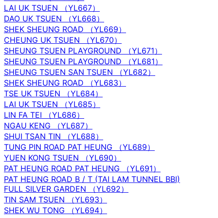
LAI UK TSUEN （YL667）
DAO UK TSUEN （YL668）
SHEK SHEUNG ROAD （YL669）
CHEUNG UK TSUEN （YL670）
SHEUNG TSUEN PLAYGROUND （YL671）
SHEUNG TSUEN PLAYGROUND （YL681）
SHEUNG TSUEN SAN TSUEN （YL682）
SHEK SHEUNG ROAD （YL683）
TSE UK TSUEN （YL684）
LAI UK TSUEN （YL685）
LIN FA TEI （YL686）
NGAU KENG （YL687）
SHUI TSAN TIN （YL688）
TUNG PIN ROAD PAT HEUNG （YL689）
YUEN KONG TSUEN （YL690）
PAT HEUNG ROAD PAT HEUNG （YL691）
PAT HEUNG ROAD B / T (TAI LAM TUNNEL BBI)
FULL SILVER GARDEN （YL692）
TIN SAM TSUEN （YL693）
SHEK WU TONG （YL694）