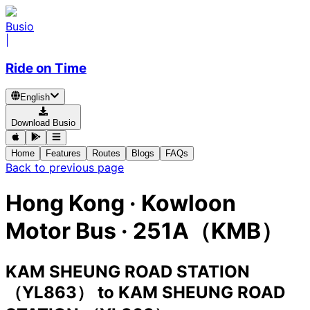
Busio
|
Ride on Time
English
Download Busio
Home
Features
Routes
Blogs
FAQs
Back to previous page
Hong Kong
·
Kowloon
Motor Bus ·
251A（KMB）
KAM SHEUNG ROAD STATION
（YL863）
to
KAM SHEUNG ROAD