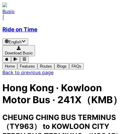
Busio
|
Ride on Time
English
Download Busio
Home
Features
Routes
Blogs
FAQs
Back to previous page
Hong Kong
·
Kowloon
Motor Bus ·
241X（KMB）
CHEUNG CHING BUS TERMINUS
（TY963）
to
KOWLOON CITY