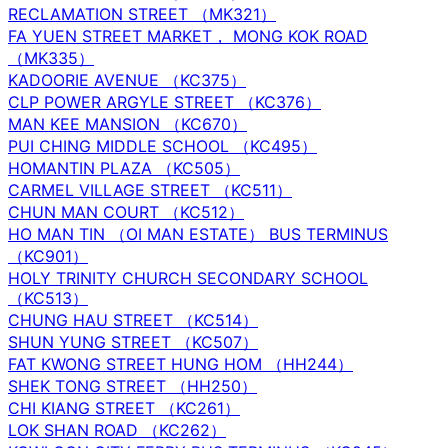
RECLAMATION STREET （MK321）
FA YUEN STREET MARKET， MONG KOK ROAD
（MK335）
KADOORIE AVENUE （KC375）
CLP POWER ARGYLE STREET （KC376）
MAN KEE MANSION （KC670）
PUI CHING MIDDLE SCHOOL （KC495）
HOMANTIN PLAZA （KC505）
CARMEL VILLAGE STREET （KC511）
CHUN MAN COURT （KC512）
HO MAN TIN （OI MAN ESTATE） BUS TERMINUS
（KC901）
HOLY TRINITY CHURCH SECONDARY SCHOOL
（KC513）
CHUNG HAU STREET （KC514）
SHUN YUNG STREET （KC507）
FAT KWONG STREET HUNG HOM （HH244）
SHEK TONG STREET （HH250）
CHI KIANG STREET （KC261）
LOK SHAN ROAD （KC262）