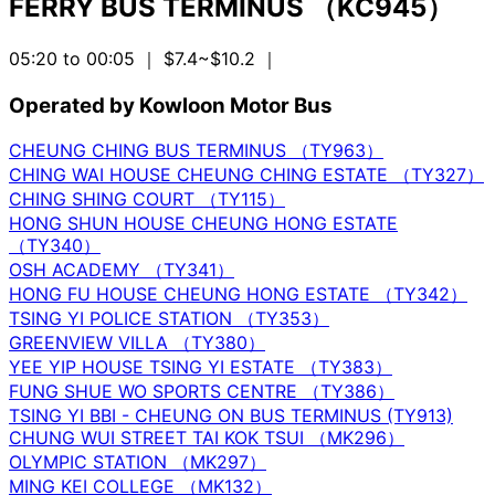
FERRY BUS TERMINUS （KC945）
05:20 to 00:05
｜ $7.4~$10.2
｜
Operated by Kowloon Motor Bus
CHEUNG CHING BUS TERMINUS （TY963）
CHING WAI HOUSE CHEUNG CHING ESTATE （TY327）
CHING SHING COURT （TY115）
HONG SHUN HOUSE CHEUNG HONG ESTATE
（TY340）
OSH ACADEMY （TY341）
HONG FU HOUSE CHEUNG HONG ESTATE （TY342）
TSING YI POLICE STATION （TY353）
GREENVIEW VILLA （TY380）
YEE YIP HOUSE TSING YI ESTATE （TY383）
FUNG SHUE WO SPORTS CENTRE （TY386）
TSING YI BBI - CHEUNG ON BUS TERMINUS (TY913)
CHUNG WUI STREET TAI KOK TSUI （MK296）
OLYMPIC STATION （MK297）
MING KEI COLLEGE （MK132）