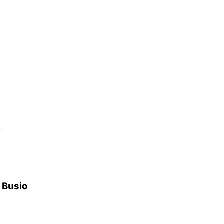
）
h Busio