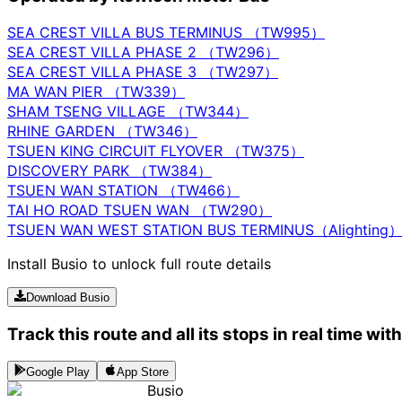
SEA CREST VILLA BUS TERMINUS （TW995）
SEA CREST VILLA PHASE 2 （TW296）
SEA CREST VILLA PHASE 3 （TW297）
MA WAN PIER （TW339）
SHAM TSENG VILLAGE （TW344）
RHINE GARDEN （TW346）
TSUEN KING CIRCUIT FLYOVER （TW375）
DISCOVERY PARK （TW384）
TSUEN WAN STATION （TW466）
TAI HO ROAD TSUEN WAN （TW290）
TSUEN WAN WEST STATION BUS TERMINUS（Alighting
Install Busio to unlock full route details
Download Busio
Track this route and all its stops in real time wit
Google Play
App Store
Busio