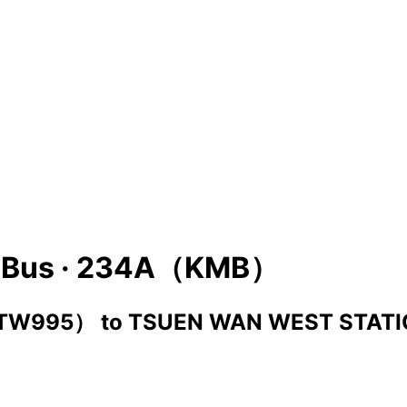
Bus ·
234A（KMB）
（TW995）
to
TSUEN WAN WEST STATI