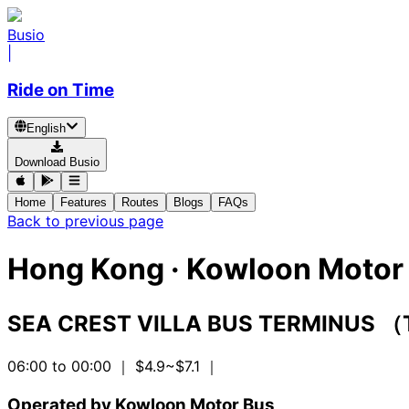
Busio
|
Ride on Time
English
Download Busio
Home
Features
Routes
Blogs
FAQs
Back to previous page
Hong Kong
·
Kowloon Motor 
SEA CREST VILLA BUS TERMINUS 
06:00 to 00:00
｜ $4.9~$7.1
｜
Operated by Kowloon Motor Bus