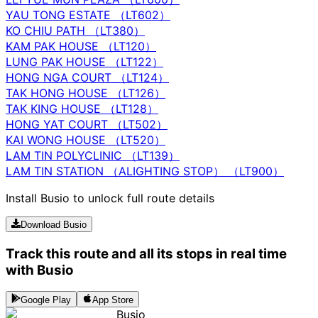
YAU TONG ESTATE （LT602）
KO CHIU PATH （LT380）
KAM PAK HOUSE （LT120）
LUNG PAK HOUSE （LT122）
HONG NGA COURT （LT124）
TAK HONG HOUSE （LT126）
TAK KING HOUSE （LT128）
HONG YAT COURT （LT502）
KAI WONG HOUSE （LT520）
LAM TIN POLYCLINIC （LT139）
LAM TIN STATION （ALIGHTING STOP） （LT900）
Install Busio to unlock full route details
Download Busio
Track this route and all its stops in real time
with Busio
Google Play
App Store
Busio