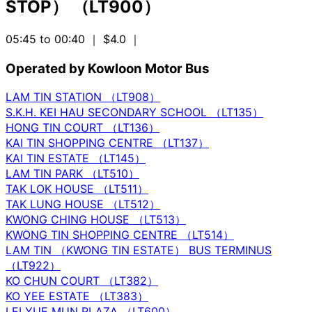
STOP） （LT900）
05:45 to 00:40
｜ $4.0
｜
Operated by Kowloon Motor Bus
LAM TIN STATION （LT908）
S.K.H. KEI HAU SECONDARY SCHOOL （LT135）
HONG TIN COURT （LT136）
KAI TIN SHOPPING CENTRE （LT137）
KAI TIN ESTATE （LT145）
LAM TIN PARK （LT510）
TAK LOK HOUSE （LT511）
TAK LUNG HOUSE （LT512）
KWONG CHING HOUSE （LT513）
KWONG TIN SHOPPING CENTRE （LT514）
LAM TIN （KWONG TIN ESTATE） BUS TERMINUS
（LT922）
KO CHUN COURT （LT382）
KO YEE ESTATE （LT383）
LEI YUE MUN PLAZA （LT600）