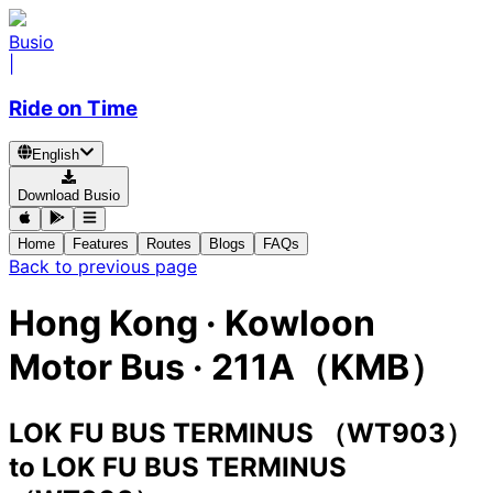
Busio
|
Ride on Time
English
Download Busio
Home
Features
Routes
Blogs
FAQs
Back to previous page
Hong Kong
·
Kowloon
Motor Bus ·
211A（KMB）
LOK FU BUS TERMINUS （WT903）
to
LOK FU BUS TERMINUS