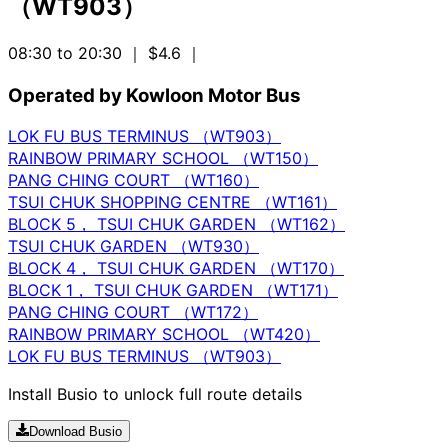
（WT903）
08:30 to 20:30
｜ $4.6
｜
Operated by Kowloon Motor Bus
LOK FU BUS TERMINUS （WT903）
RAINBOW PRIMARY SCHOOL （WT150）
PANG CHING COURT （WT160）
TSUI CHUK SHOPPING CENTRE （WT161）
BLOCK 5， TSUI CHUK GARDEN （WT162）
TSUI CHUK GARDEN （WT930）
BLOCK 4， TSUI CHUK GARDEN （WT170）
BLOCK 1， TSUI CHUK GARDEN （WT171）
PANG CHING COURT （WT172）
RAINBOW PRIMARY SCHOOL （WT420）
LOK FU BUS TERMINUS （WT903）
Install Busio to unlock full route details
Download Busio