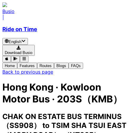
Busio
|
Ride on Time
English
Download Busio
Home
Features
Routes
Blogs
FAQs
Back to previous page
Hong Kong
·
Kowloon
Motor Bus ·
203S（KMB）
CHAK ON ESTATE BUS TERMINUS
（SS908）
to
TSIM SHA TSUI EAST