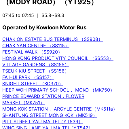
（MODY ROAD） （YT925）
07:45 to 07:45
｜ $5.8~$9.3
｜
Operated by Kowloon Motor Bus
CHAK ON ESTATE BUS TERMINUS （SS908）
CHAK YAN CENTRE （SS115）
FESTIVAL WALK （SS920）
HONG KONG PRODUCTIVITY COUNCIL （SS553）
VILLAGE GARDENS （SS155）
TSEUK KIU STREET （SS156）
FA HUI PARK （SS157）
KNIGHT STREET （KC370）
HEEP WOH PRIMARY SCHOOL， MOKO （MK750）
PRINCE EDWARD STATION，FLOWER
MARKET（MK751）
MONG KOK STATION， ARGYLE CENTRE（MK511a）
SHANTUNG STREET MONG KOK（MK519）
PITT STREET YAU MA TEI（YT539）
WING SING LANE YAU MA TEI（YT542）