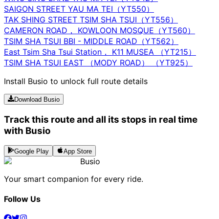
SAIGON STREET YAU MA TEI（YT550）
TAK SHING STREET TSIM SHA TSUI（YT556）
CAMERON ROAD， KOWLOON MOSQUE（YT560）
TSIM SHA TSUI BBI - MIDDLE ROAD（YT562）
East Tsim Sha Tsui Station， K11 MUSEA （YT215）
TSIM SHA TSUI EAST （MODY ROAD） （YT925）
Install Busio to unlock full route details
Download Busio
Track this route and all its stops in real time
with Busio
Google Play
App Store
Busio
Your smart companion for every ride.
Follow Us