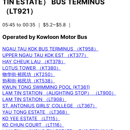
TIN ESTATE） BUS TERMINUS
（LT921）
05:45 to 00:35
｜ $5.2~$5.8
｜
Operated by Kowloon Motor Bus
NGAU TAU KOK BUS TERMINUS （KT958）
UPPER NGAU TAU KOK EST （KT377）
HAY CHEUK LAU （KT378）
LOTUS TOWER （KT380）
物华街·裕民坊（KT250）
协和街·裕民坊（KT538）
KWUN TONG SWIMMING POOL (KT361)
LAM TIN STATION （ALIGHTING STOP） （LT900）
LAM TIN STATION （LT908）
ST. ANTONIUS GIRLS' COLLEGE （LT367）
YAU TONG ESTATE （LT368）
KO YEE ESTATE （LT115）
KO CHUN COURT （LT116）