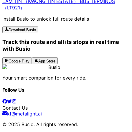
LAM TIN （KWONG TIN ESTATE） BUS TERMINUS
（LT921）
Install Busio to unlock full route details
Download Busio
Track this route and all its stops in real time
with Busio
Google Play
App Store
Busio
Your smart companion for every ride.
Follow Us
Contact Us
kf@metalight.ai
© 2025 Busio.
All rights reserved
.