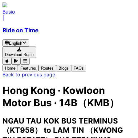
Busio
|
Ride on Time
English
Download Busio
Home
Features
Routes
Blogs
FAQs
Back to previous page
Hong Kong
·
Kowloon
Motor Bus ·
14B（KMB）
NGAU TAU KOK BUS TERMINUS
（KT958）
to
LAM TIN （KWONG