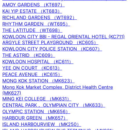
AMOY GARDENS （KT697）
KAI YIP ESTATE （KT683）
RICHLAND GARDENS （WT692）
RHYTHM GARDEN （WT695）
THE LATITUDE （WT698）
KOWLOON CITY BBI - REGAL ORIENTAL HOTEL (KC711)
ARGYLE STREET PLAYGROUND （KC605）
KOWLOON CITY POLICE STATION （KC607）
THE ASTRID （KC609）
KOWLOON HOSPITAL （KC611）
YEE ON COURT （KC613）
PEACE AVENUE （KC615）
MONG KOK STATION （MK623）
Mong Kok Market Complex, District Health Centre
(MK627)
MING KEI COLLEGE （MK631）
CENTRAL PARK， OLYMPIAN CITY （MK633）
OLYMPIC STATION （MK656）
HARBOUR GREEN （MK657）
ISLAND HARBOURVIEW （MK250）