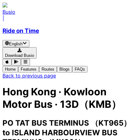
Busio
|
Ride on Time
English
Download Busio
Home
Features
Routes
Blogs
FAQs
Back to previous page
Hong Kong
·
Kowloon
Motor Bus ·
13D（KMB）
PO TAT BUS TERMINUS （KT965）
to
ISLAND HARBOURVIEW BUS