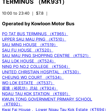
TERMINUS （MK931）
10:00 to 23:40
｜ $7.8
｜
Operated by Kowloon Motor Bus
PO TAT BUS TERMINUS （KT965）
UPPER SAU MAU PING （KT510）
SAU MING HOUSE （KT519）
SAU FU HOUSE （KT520）
SAU MAU PING SHOPPING CENTRE （KT521）
SAU LOK HOUSE （KT524）
NING PO NO.2 COLLEGE （KT504）
UNITED CHRISTIAN HOSPITAL （KT530）
CHEUNG WO COURT （KT534）
WO LOK ESTATE （KT537）
观塘（裕民坊）总站（KT924）
NGAU TAU KOK STATION （KT691）
KWUN TONG GOVERNMENT PRIMARY SCHOOL
（KT692）
Kwai Fai House， Lower Ngau Tau Kok Estate（KT694）