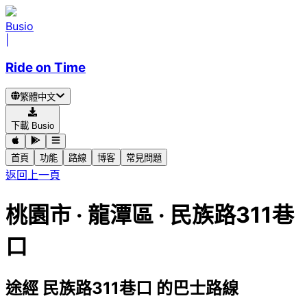
Busio
|
Ride on Time
繁體中文
下載 Busio
首頁
功能
路線
博客
常見問題
返回上一頁
桃園市 · 龍潭區 · 民族路311巷
口
途經 民族路311巷口 的巴士路線