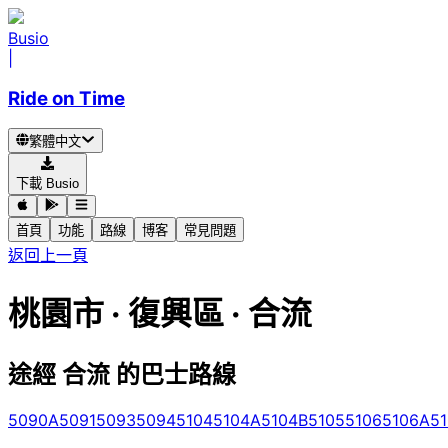
Busio
|
Ride on Time
繁體中文
下載 Busio
首頁
功能
路線
博客
常見問題
返回上一頁
桃園市 · 復興區 · 合流
途經 合流 的巴士路線
5090A
5091
5093
5094
5104
5104A
5104B
5105
5106
5106A
5