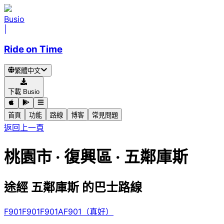
Busio
|
Ride on Time
繁體中文
下載 Busio
首頁
功能
路線
博客
常見問題
返回上一頁
桃園市 · 復興區 · 五鄰庫斯
途經 五鄰庫斯 的巴士路線
F901
F901
F901A
F901（真好）