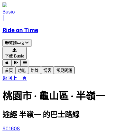
Busio
|
Ride on Time
繁體中文
下載 Busio
首頁
功能
路線
博客
常見問題
返回上一頁
桃園市 · 龜山區 · 半嶺一
途經 半嶺一 的巴士路線
601
608