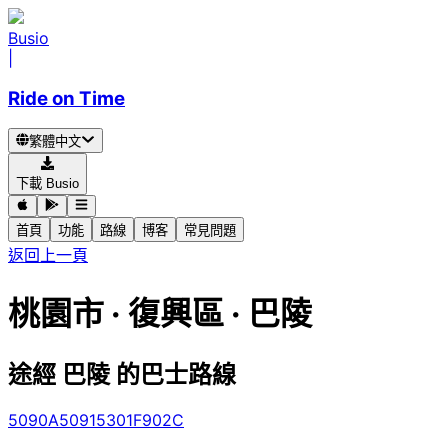
Busio
|
Ride on Time
繁體中文
下載 Busio
首頁
功能
路線
博客
常見問題
返回上一頁
桃園市 · 復興區 · 巴陵
途經 巴陵 的巴士路線
5090A
5091
5301
F902C