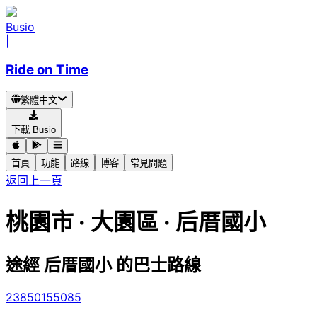
Busio
|
Ride on Time
繁體中文
下載 Busio
首頁
功能
路線
博客
常見問題
返回上一頁
桃園市 · 大園區 · 后厝國小
途經 后厝國小 的巴士路線
238
5015
5085