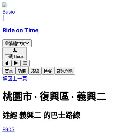
Busio
|
Ride on Time
繁體中文
下載 Busio
首頁
功能
路線
博客
常見問題
返回上一頁
桃園市 · 復興區 · 義興二
途經 義興二 的巴士路線
F905