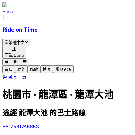
Busio
|
Ride on Time
繁體中文
下載 Busio
首頁
功能
路線
博客
常見問題
返回上一頁
桃園市 · 龍潭區 · 龍潭大池
途經 龍潭大池 的巴士路線
5617
5617A
5653