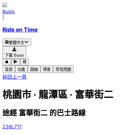
Busio
|
Ride on Time
繁體中文
下載 Busio
首頁
功能
路線
博客
常見問題
返回上一頁
桃園市 · 龍潭區 · 富華街二
途經 富華街二 的巴士路線
239
L717