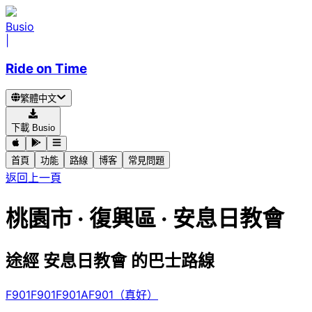
Busio
|
Ride on Time
繁體中文
下載 Busio
首頁
功能
路線
博客
常見問題
返回上一頁
桃園市 · 復興區 · 安息日教會
途經 安息日教會 的巴士路線
F901
F901
F901A
F901（真好）