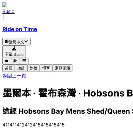
Busio
|
Ride on Time
繁體中文
下載 Busio
首頁
功能
路線
博客
常見問題
返回上一頁
墨爾本 · 霍布森灣 · Hobsons Ba
途經 Hobsons Bay Mens Shed/Quee
411
411
412
412
415
415
415
415