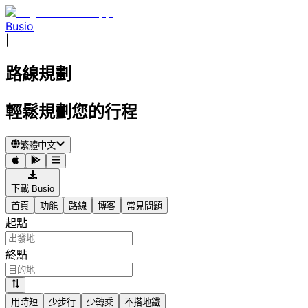
Busio
|
路線規劃
輕鬆規劃您的行程
繁體中文
下載 Busio
首頁
功能
路線
博客
常見問題
起點
終點
用時短
少步行
少轉乘
不搭地鐵