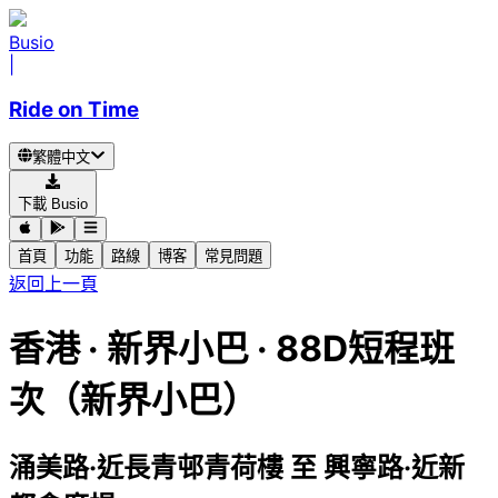
Busio
|
Ride on Time
繁體中文
下載 Busio
首頁
功能
路線
博客
常見問題
返回上一頁
香港
·
新界小巴 ·
88D短程班
次（新界小巴）
涌美路·近長青邨青荷樓
至
興寧路·近新