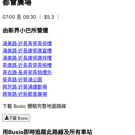
都會廣場
07:00 至 09:30
｜ $5.3
｜
由新界小巴所營運
涌美路·近長青邨青荷樓
涌美路·近長康邨康富樓
涌美路·近長康邨康祥樓
青康路·近長青邨青榕樓
青衣路·長青邨青桃樓外
葵青路·近葵涌公園
興芳路·近葵涌運動場
興寧路·近新都會廣場
下載 Busio 體驗完整地圖路線
下載 Busio
用Busio即時追蹤此路線及所有車站