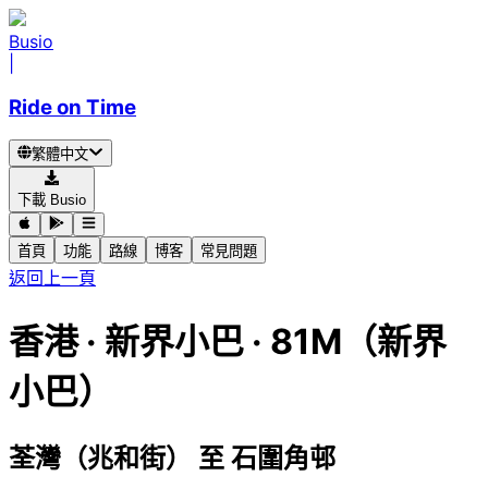
Busio
|
Ride on Time
繁體中文
下載 Busio
首頁
功能
路線
博客
常見問題
返回上一頁
香港
·
新界小巴 ·
81M（新界
小巴）
荃灣（兆和街）
至
石圍角邨