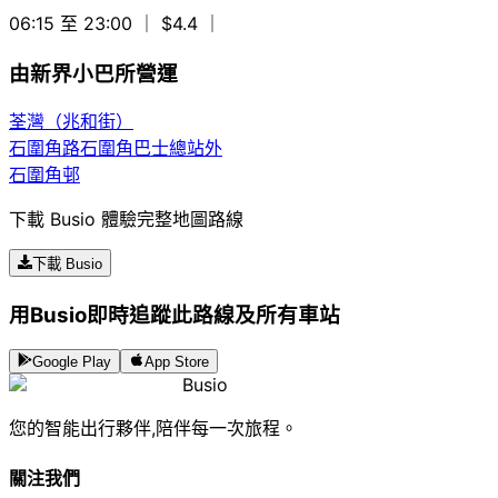
06:15 至 23:00
｜ $4.4
｜
由新界小巴所營運
荃灣（兆和街）
石圍角路石圍角巴士總站外
石圍角邨
下載 Busio 體驗完整地圖路線
下載 Busio
用Busio即時追蹤此路線及所有車站
Google Play
App Store
Busio
您的智能出行夥伴,陪伴每一次旅程。
關注我們