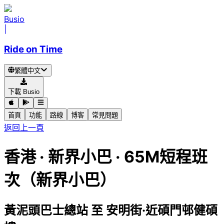
Busio
|
Ride on Time
繁體中文
下載 Busio
首頁
功能
路線
博客
常見問題
返回上一頁
香港
·
新界小巴 ·
65M短程班
次（新界小巴）
黃泥頭巴士總站
至
安明街·近碩門邨健碩