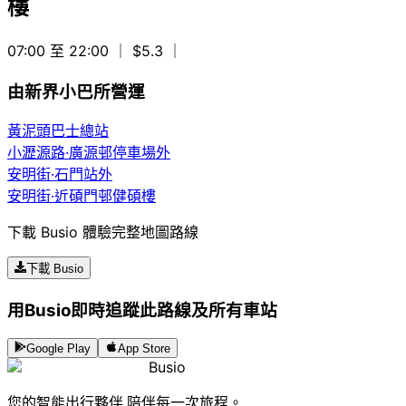
樓
07:00 至 22:00
｜ $5.3
｜
由新界小巴所營運
黃泥頭巴士總站
小瀝源路·廣源邨停車場外
安明街·石門站外
安明街·近碩門邨健碩樓
下載 Busio 體驗完整地圖路線
下載 Busio
用Busio即時追蹤此路線及所有車站
Google Play
App Store
Busio
您的智能出行夥伴,陪伴每一次旅程。