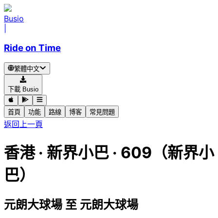
Busio
|
Ride on Time
繁體中文
下載 Busio
首頁
功能
路線
博客
常見問題
返回上一頁
香港
·
新界小巴 ·
609（新界小
巴）
元朗大球場
至
元朗大球場