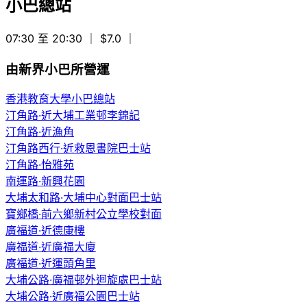
小巴總站
07:30 至 20:30
｜ $7.0
｜
由新界小巴所營運
香港教育大學小巴總站
汀角路·近大埔工業邨李錦記
汀角路·近漁角
汀角路西行·近救恩書院巴士站
汀角路·怡雅苑
南運路·新興花園
大埔太和路·大埔中心對面巴士站
寶鄉橋·前六鄉新村公立學校對面
廣福道·近德康樓
廣福道·近廣福大廈
廣福道·近運頭角里
大埔公路·廣福邨外迴旋處巴士站
大埔公路·近廣福公園巴士站