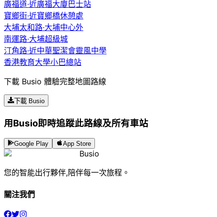
廣福道·近廣福大廈巴士站
寶鄉街·近寶鄉橋休憩處
大埔太和路·大埔中心外
南運路·大埔超級城
汀角路·近中華聖潔會靈風中學
香港教育大學小巴總站
下載 Busio 體驗完整地圖路線
下載 Busio
用Busio即時追蹤此路線及所有車站
Google Play
App Store
Busio
您的智能出行夥伴,陪伴每一次旅程。
關注我們