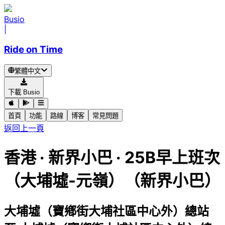
Busio
|
Ride on Time
繁體中文
下載 Busio
首頁
功能
路線
博客
常見問題
返回上一頁
香港
·
新界小巴 ·
25B早上班次
（大埔墟-元嶺）（新界小巴）
大埔墟（寶鄕街大埔社區中心外）總站