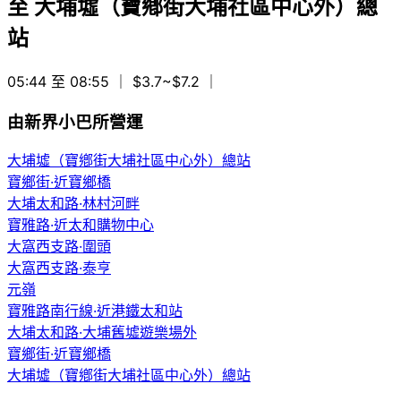
至
大埔墟（寶鄕街大埔社區中心外）總
站
05:44 至 08:55
｜ $3.7~$7.2
｜
由新界小巴所營運
大埔墟（寶鄕街大埔社區中心外）總站
寶鄉街·近寶鄉橋
大埔太和路·林村河畔
寶雅路·近太和購物中心
大窩西支路·圍頭
大窩西支路·泰亨
元嶺
寶雅路南行線·近港鐵太和站
大埔太和路·大埔舊墟遊樂場外
寶鄉街·近寶鄉橋
大埔墟（寶鄕街大埔社區中心外）總站