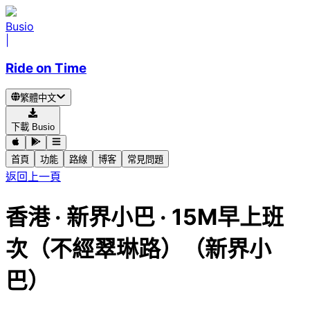
Busio
|
Ride on Time
繁體中文
下載 Busio
首頁
功能
路線
博客
常見問題
返回上一頁
香港
·
新界小巴 ·
15M早上班
次（不經翠琳路）（新界小
巴）