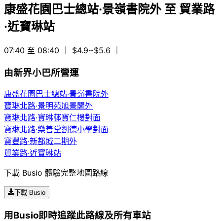
康盛花園巴士總站·景嶺書院外
至
貿業路
·近寶琳站
07:40 至 08:40
｜ $4.9~$5.6
｜
由新界小巴所營運
康盛花園巴士總站·景嶺書院外
寶琳北路·景明苑旭景閣外
寶琳北路·寶琳邨寶仁樓對面
寶琳北路·樂善堂劉德小學對面
寶豐路·新都城二期外
貿業路·近寶琳站
下載 Busio 體驗完整地圖路線
下載 Busio
用Busio即時追蹤此路線及所有車站