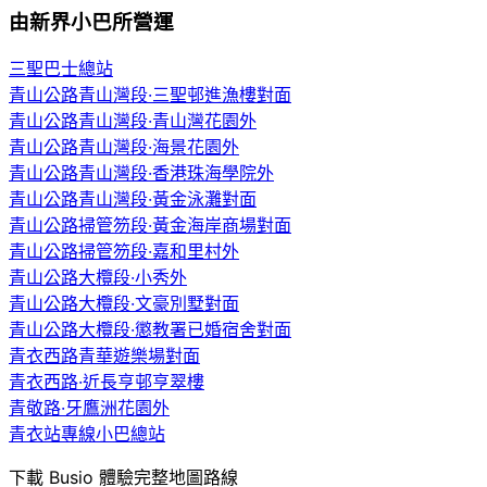
由新界小巴所營運
三聖巴士總站
青山公路青山灣段·三聖邨進漁樓對面
青山公路青山灣段·青山灣花園外
青山公路青山灣段·海景花園外
青山公路青山灣段·香港珠海學院外
青山公路青山灣段·黃金泳灘對面
青山公路掃管笏段·黃金海岸商場對面
青山公路掃管笏段·嘉和里村外
青山公路大欖段·小秀外
青山公路大欖段·文豪別墅對面
青山公路大欖段·懲教署已婚宿舍對面
青衣西路青華遊樂場對面
青衣西路·近長亨邨亨翠樓
青敬路·牙鷹洲花園外
青衣站專線小巴總站
下載 Busio 體驗完整地圖路線