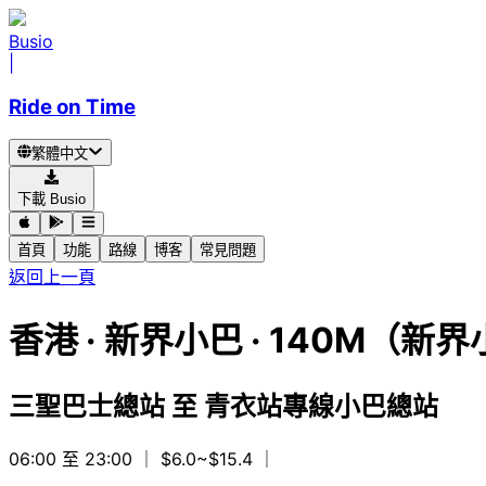
Busio
|
Ride on Time
繁體中文
下載 Busio
首頁
功能
路線
博客
常見問題
返回上一頁
香港
·
新界小巴 ·
140M（新界
三聖巴士總站
至
青衣站專線小巴總站
06:00 至 23:00
｜ $6.0~$15.4
｜