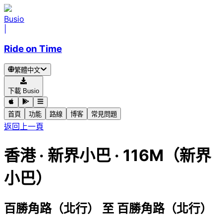
Busio
|
Ride on Time
繁體中文
下載 Busio
首頁
功能
路線
博客
常見問題
返回上一頁
香港
·
新界小巴 ·
116M（新界
小巴）
百勝角路（北行）
至
百勝角路（北行）