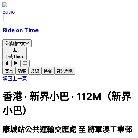
Busio
|
Ride on Time
繁體中文
下載 Busio
首頁
功能
路線
博客
常見問題
返回上一頁
香港
·
新界小巴 ·
112M（新界
小巴）
康城站公共運輸交匯處
至
將軍澳工業邨