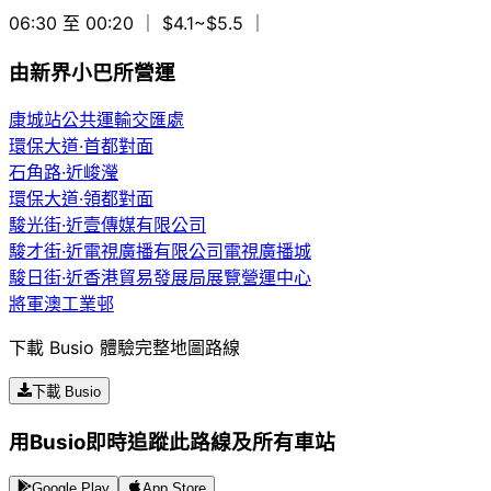
06:30 至 00:20
｜ $4.1~$5.5
｜
由新界小巴所營運
康城站公共運輸交匯處
環保大道·首都對面
石角路·近峻瀅
環保大道·領都對面
駿光街·近壹傳媒有限公司
駿才街·近電視廣播有限公司電視廣播城
駿日街·近香港貿易發展局展覽營運中心
將軍澳工業邨
下載 Busio 體驗完整地圖路線
下載 Busio
用Busio即時追蹤此路線及所有車站
Google Play
App Store