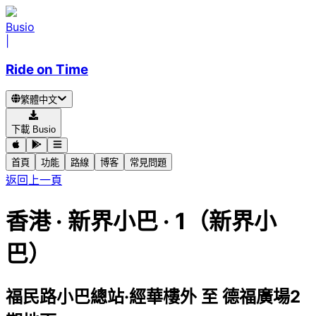
Busio
|
Ride on Time
繁體中文
下載 Busio
首頁
功能
路線
博客
常見問題
返回上一頁
香港
·
新界小巴 ·
1（新界小
巴）
福民路小巴總站·經華樓外
至
德福廣場2