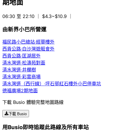
期地面
06:30 至 22:10
｜ $4.3~$10.9
｜
由新界小巴所營運
福民路小巴總站·經華樓外
西貢公路·白沙灣遊艇會外
西貢公路·匡湖居外
清水灣道·松濤苑對面
清水灣道·井欄樹
清水灣道·彩雲商場
清水灣道（西行線）·坪石邨紅石樓外小巴停車坑
德福廣場2期地面
下載 Busio 體驗完整地圖路線
下載 Busio
用Busio即時追蹤此路線及所有車站