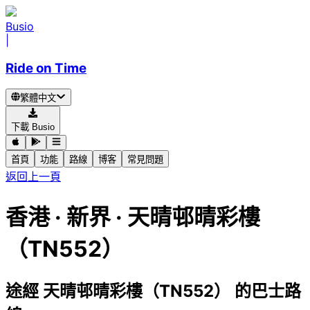
Busio
|
Ride on Time
繁體中文
下載 Busio
首頁
功能
路線
博客
常見問題
返回上一頁
香港 · 新界 · 天晴邨晴彩樓
（TN552）
途經 天晴邨晴彩樓（TN552） 的巴士路