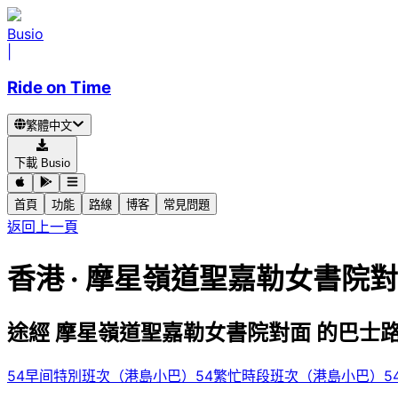
Busio
|
Ride on Time
繁體中文
下載 Busio
首頁
功能
路線
博客
常見問題
返回上一頁
香港 · 摩星嶺道聖嘉勒女書院
途經 摩星嶺道聖嘉勒女書院對面 的巴士
54早间特別班次（港島小巴）
54繁忙時段班次（港島小巴）
5