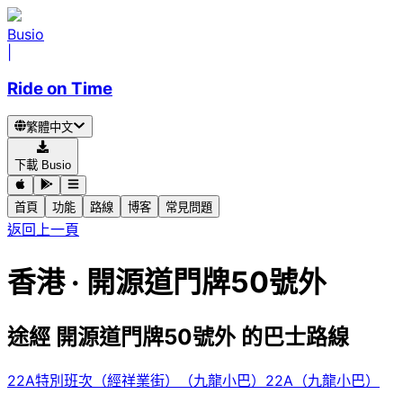
Busio
|
Ride on Time
繁體中文
下載 Busio
首頁
功能
路線
博客
常見問題
返回上一頁
香港 · 開源道門牌50號外
途經 開源道門牌50號外 的巴士路線
22A特別班次（經祥業街）（九龍小巴）
22A（九龍小巴）