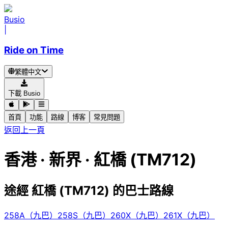
Busio
|
Ride on Time
繁體中文
下載 Busio
首頁
功能
路線
博客
常見問題
返回上一頁
香港 · 新界 · 紅橋 (TM712)
途經 紅橋 (TM712) 的巴士路線
258A（九巴）
258S（九巴）
260X（九巴）
261X（九巴）