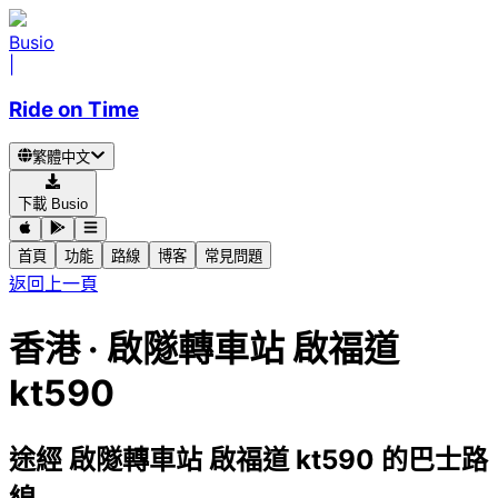
Busio
|
Ride on Time
繁體中文
下載 Busio
首頁
功能
路線
博客
常見問題
返回上一頁
香港 · 啟隧轉車站 啟福道
kt590
途經 啟隧轉車站 啟福道 kt590 的巴士路