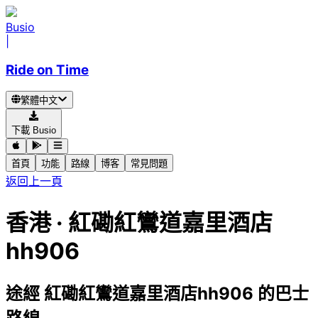
Busio
|
Ride on Time
繁體中文
下載 Busio
首頁
功能
路線
博客
常見問題
返回上一頁
香港 · 紅磡紅鸞道嘉里酒店
hh906
途經 紅磡紅鸞道嘉里酒店hh906 的巴士