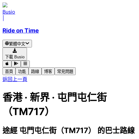
Busio
|
Ride on Time
繁體中文
下載 Busio
首頁
功能
路線
博客
常見問題
返回上一頁
香港 · 新界 · 屯門屯仁街
（TM717）
途經 屯門屯仁街（TM717） 的巴士路線