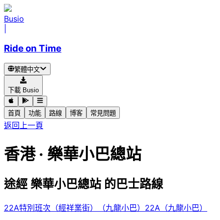
Busio
|
Ride on Time
繁體中文
下載 Busio
首頁
功能
路線
博客
常見問題
返回上一頁
香港 · 樂華小巴總站
途經 樂華小巴總站 的巴士路線
22A特別班次（經祥業街）（九龍小巴）
22A（九龍小巴）