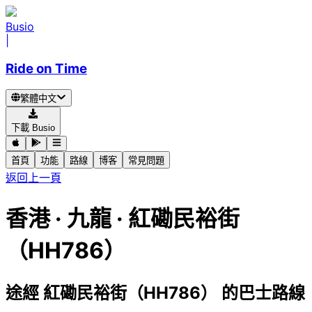
Busio
|
Ride on Time
繁體中文
下載 Busio
首頁
功能
路線
博客
常見問題
返回上一頁
香港 · 九龍 · 紅磡民裕街
（HH786）
途經 紅磡民裕街（HH786） 的巴士路線