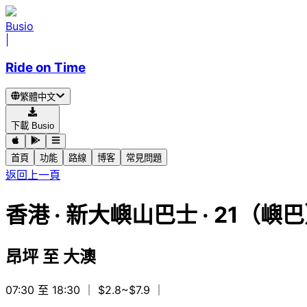
Busio
|
Ride on Time
繁體中文
下載 Busio
首頁
功能
路線
博客
常見問題
返回上一頁
香港
·
新大嶼山巴士 ·
21（嶼
昂坪
至
大澳
07:30 至 18:30
｜ $2.8~$7.9
｜