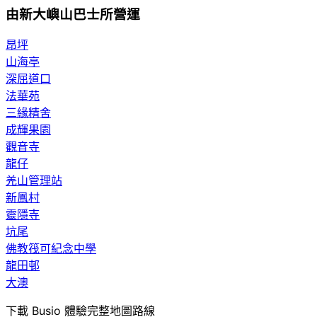
由新大嶼山巴士所營運
昂坪
山海亭
深屈道口
法華苑
三緣精舍
成輝果園
觀音寺
龍仔
羌山管理站
新鳳村
靈隱寺
坑尾
佛教筏可紀念中學
龍田邨
大澳
下載 Busio 體驗完整地圖路線