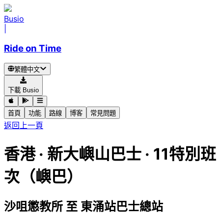
Busio
|
Ride on Time
繁體中文
下載 Busio
首頁
功能
路線
博客
常見問題
返回上一頁
香港
·
新大嶼山巴士 ·
11特別班
次（嶼巴）
沙咀懲教所
至
東涌站巴士總站