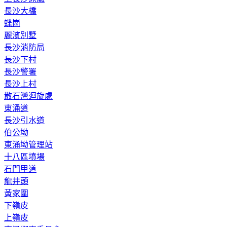
長沙大橋
蝶崗
麗濱別墅
長沙消防局
長沙下村
長沙警署
長沙上村
散石灣迴旋處
東涌道
長沙引水道
伯公坳
東涌坳管理站
十八區墳場
石門甲道
龍井頭
黃家圍
下嶺皮
上嶺皮