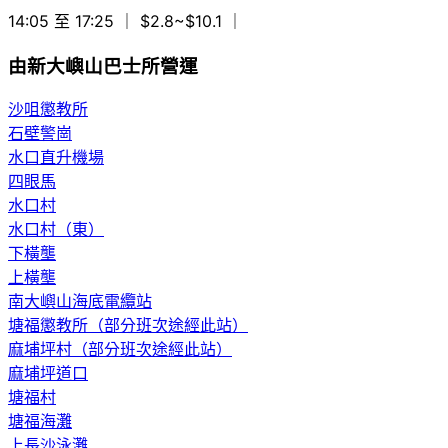
14:05 至 17:25
｜ $2.8~$10.1
｜
由新大嶼山巴士所營運
沙咀懲教所
石壁警崗
水口直升機場
四眼馬
水口村
水口村（東）
下橫壟
上橫壟
南大嶼山海底電纜站
塘福懲教所（部分班次途經此站）
麻埔坪村（部分班次途經此站）
麻埔坪道口
塘福村
塘福海灘
上長沙泳灘